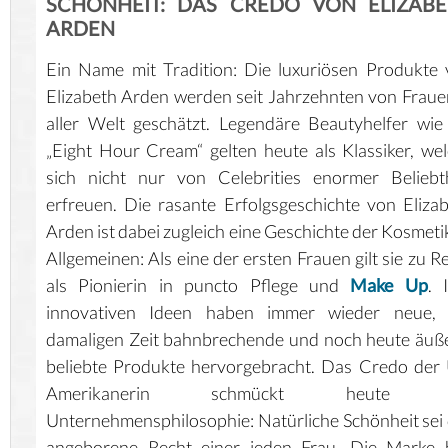
SCHÖNHEIT: DAS CREDO VON ELIZAB
ARDEN
Ein Name mit Tradition: Die luxuriösen Produkte
Elizabeth Arden werden seit Jahrzehnten von Fraue
aller Welt geschätzt. Legendäre Beautyhelfer wie
„Eight Hour Cream“ gelten heute als Klassiker, we
sich nicht nur von Celebrities enormer Beliebt
erfreuen. Die rasante Erfolgsgeschichte von Eliza
Arden ist dabei zugleich eine Geschichte der Kosmeti
Allgemeinen: Als eine der ersten Frauen gilt sie zu R
als Pionierin in puncto Pflege und
Make Up
. 
innovativen Ideen haben immer wieder neue, 
damaligen Zeit bahnbrechende und noch heute äuß
beliebte Produkte hervorgebracht. Das Credo der
Amerikanerin schmückt heute d
Unternehmensphilosophie: Natürliche Schönheit sei
angeborene Recht einer jeden Frau. Die Marke h