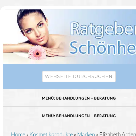
Home
»
Kosmetikprodukte
»
Marken
»
Elizabeth Arden