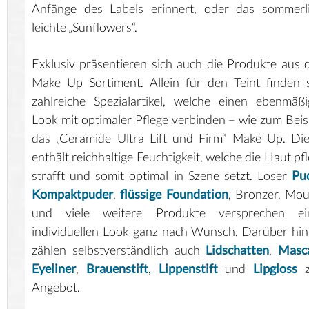
Anfänge des Labels erinnert, oder das sommerli
leichte „Sunflowers“.
Exklusiv präsentieren sich auch die Produkte aus
Make Up Sortiment. Allein für den Teint finden 
zahlreiche Spezialartikel, welche einen ebenmäß
Look mit optimaler Pflege verbinden – wie zum Beis
das „Ceramide Ultra Lift und Firm“ Make Up. Di
enthält reichhaltige Feuchtigkeit, welche die Haut pfl
strafft und somit optimal in Szene setzt. Loser
Pu
Kompaktpuder
,
flüssige Foundation
, Bronzer, Mo
und viele weitere Produkte versprechen ei
individuellen Look ganz nach Wunsch. Darüber hi
zählen selbstverständlich auch
Lidschatten
,
Masc
Eyeliner
,
Brauenstift
,
Lippenstift
und
Lipgloss
z
Angebot.