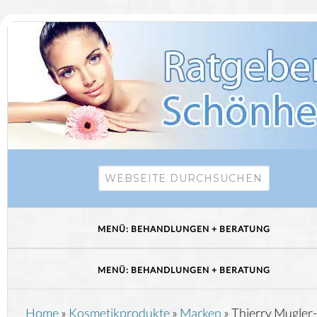
Home
»
Kosmetikprodukte
»
Marken
»
Thierry Mugler-