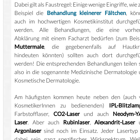
Dabei gilt als Faustregel: Einige wenige Eingriffe, wie
Beispiel die
Behandlung kleinerer Fältchen
, kön
auch im hochwertigen Kosmetikinstitut durchgef
werden. Alle Behandlungen, die eine vorher
Abklärung mit einem Facharzt bedürfen (zum Beis
Muttermale
, die gegebenenfalls auf Hautkr
hindeuten könnten) sollten auch dort durchgefü
werden! Die entsprechenden Behandlungen teilen 
also in die sogenannte Medizinische Dermatologie
Kosmetische Dermatologie.
Am häufigsten kommen heute neben den (auch 
KosmetikerInnen zu bedienenden)
IPL-Blitzla
Farbstofflaser,
CO2-Laser
und auch
Neodym-Y
Laser
. Aber auch
Rubinlaser
,
Alexandrit-Laser
u
Argonlaser
sind noch im Einsatz. Jeder Lasertyp
dabei sein ganz spezifisches Wirkspektrum. Wel