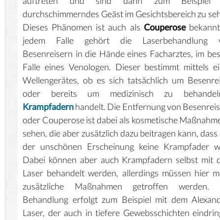
auftreten und sind dann zum Beispiel 
durchschimmerndes Geäst im Gesichtsbereich zu se
Dieses Phänomen ist auch als
Couperose
bekannt.
jedem Falle gehört die Laserbehandlung 
Besenreisern in die Hände eines Facharztes, im be
Falle eines Venologen. Dieser bestimmt mittels e
Wellengerätes, ob es sich tatsächlich um Besenre
oder bereits um medizinisch zu behandel
Krampfadern
handelt. Die Entfernung von Besenrei
oder Couperose ist dabei als kosmetische Maßnahm
sehen, die aber zusätzlich dazu beitragen kann, dass
der unschönen Erscheinung keine Krampfader wi
Dabei können aber auch Krampfadern selbst mit 
Laser behandelt werden, allerdings müssen hier m
zusätzliche Maßnahmen getroffen werden. 
Behandlung erfolgt zum Beispiel mit dem Alexand
Laser, der auch in tiefere Gewebsschichten eindri