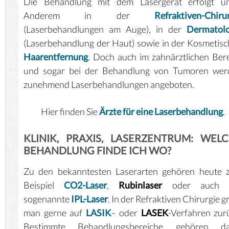
Die Behandlung mit dem Lasergerät erfolgt un
Anderem in der
Refraktiven-Chiru
(Laserbehandlungen am Auge), in der
Dermatolo
(Laserbehandlung der Haut) sowie in der Kosmetis
Haarentfernung
. Doch auch im zahnärztlichen Ber
und sogar bei der Behandlung von Tumoren wer
zunehmend Laserbehandlungen angeboten.
Hier finden Sie
Ärzte für eine Laserbehandlung
.
KLINIK, PRAXIS, LASERZENTRUM: WEL
BEHANDLUNG FINDE ICH WO?
Zu den bekanntesten Laserarten gehören heute 
Beispiel
CO2-Laser
,
Rubinlaser
oder auch 
sogenannte
IPL-Laser
. In der Refraktiven Chirurgie gr
man gerne auf
LASIK
– oder
LASEK
-Verfahren zur
Bestimmte Behandlungsbereiche gehören da