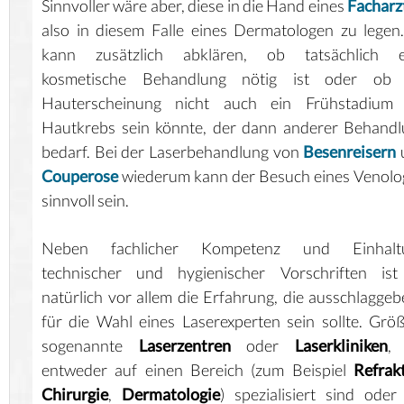
Sinnvoller wäre aber, diese in die Hand eines
Facharz
also in diesem Falle eines Dermatologen zu legen
kann zusätzlich abklären, ob tatsächlich e
kosmetische Behandlung nötig ist oder ob 
Hauterscheinung nicht auch ein Frühstadium 
Hautkrebs sein könnte, der dann anderer Behand
bedarf. Bei der Laserbehandlung von
Besenreisern
Couperose
wiederum kann der Besuch eines Venol
sinnvoll sein.
Neben fachlicher Kompetenz und Einhalt
technischer und hygienischer Vorschriften ist
natürlich vor allem die Erfahrung, die ausschlagge
für die Wahl eines Laserexperten sein sollte. Grö
sogenannte
Laserzentren
oder
Laserkliniken
, 
entweder auf einen Bereich (zum Beispiel
Refrak
Chirurgie
,
Dermatologie
) spezialisiert sind oder