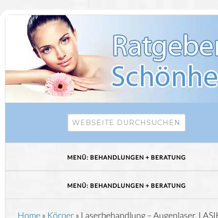
Home
»
Körper
»
Laserbehandlung – Augenlaser, LASI