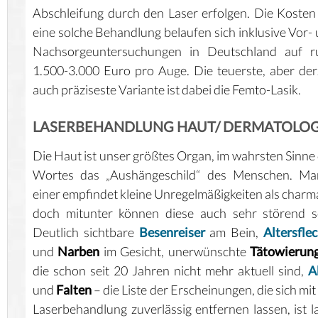
Abschleifung durch den Laser erfolgen. Die Kosten
eine solche Behandlung belaufen sich inklusive Vor-
Nachsorgeuntersuchungen in Deutschland auf r
1.500-3.000 Euro pro Auge. Die teuerste, aber der
auch präziseste Variante ist dabei die Femto-Lasik.
LASERBEHANDLUNG HAUT/ DERMATOLOG
Die Haut ist unser größtes Organ, im wahrsten Sinne
Wortes das „Aushängeschild“ des Menschen. Ma
einer empfindet kleine Unregelmäßigkeiten als charm
doch mitunter können diese auch sehr störend s
Deutlich sichtbare
Besenreiser
am Bein,
Altersfle
und
Narben
im Gesicht, unerwünschte
Tätowierun
die schon seit 20 Jahren nicht mehr aktuell sind,
A
und
Falten
– die Liste der Erscheinungen, die sich mit
Laserbehandlung zuverlässig entfernen lassen, ist l