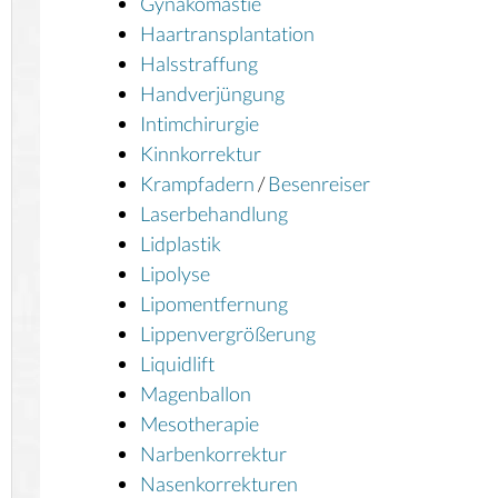
Gynäkomastie
Haartransplantation
Halsstraffung
Handverjüngung
Intimchirurgie
Kinnkorrektur
Krampfadern
/
Besenreiser
Laserbehandlung
Lidplastik
Lipolyse
Lipomentfernung
Lippenvergrößerung
Liquidlift
Magenballon
Mesotherapie
Narbenkorrektur
Nasenkorrekturen