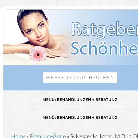
Home
»
Premium-Ärzte
»
Sylvester M. Maas, M.D. in O