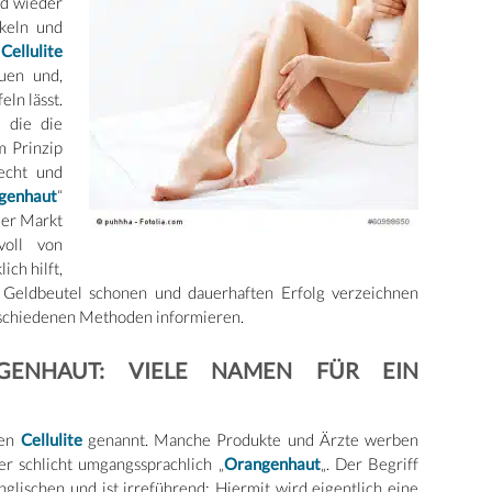
nd wieder
keln und
.
Cellulite
auen und,
eln lässt.
 die die
m Prinzip
echt und
genhaut
“
der Markt
voll von
ch hilft,
 Geldbeutel schonen und dauerhaften Erfolg verzeichnen
verschiedenen Methoden informieren.
ANGENHAUT: VIELE NAMEN FÜR EIN
len
Cellulite
genannt. Manche Produkte und Ärzte werben
er schlicht umgangssprachlich „
Orangenhaut
„. Der Begriff
nglischen und ist irreführend: Hiermit wird eigentlich eine