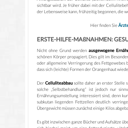
sichtbar wird. Je früher dabei mit der Cellulit
der Lebensweise kann, frühzeitig begonnen, die 
Hier finden Sie
Ärzte
ERSTE-HILFE-MAßNAHMEN: GES
Nicht ohne Grund werden
ausgewogene Ernäh
schönen Körper propagiert. Dies gilt im Besondere
oder allgemeine Verringerung des Fettgewebes b
dass sich (leichte) Formen der Orangenhaut wiede
Der
Celluliteabbau
sollte daher an erster Stelle
solche „Selbstbehandlung“ ist jedoch nur sinnv
Ernährungsumstellung interessiert sind, denn kurz
subkutan liegenden Fettzellen deutlich verrin
Übergewicht müssen zunächst einige Kilos abgeb
Es gibt inzwischen ganze Bücher und Aufsätze übe