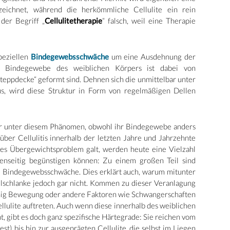
eichnet, während die herkömmliche Cellulite ein rein
 der Begriff „
Cellulitetherapie
“ falsch, weil eine Therapie
peziellen
Bindegewebsschwäche
um eine Ausdehnung der
s Bindegewebe des weiblichen Körpers ist dabei von
teppdecke“ geformt sind. Dehnen sich die unmittelbar unter
us, wird diese Struktur in Form von regelmäßigen Dellen
er unter diesem Phänomen, obwohl ihr Bindegewebe anders
über Cellulitis innerhalb der letzten Jahre und Jahrzehnte
ines Übergewichtsproblem galt, werden heute eine Vielzahl
genseitig begünstigen können: Zu einem großen Teil sind
ie Bindegewebsschwäche. Dies erklärt auch, warum mitunter
ollschlanke jedoch gar nicht. Kommen zu dieser Veranlagung
enig Bewegung oder andere Faktoren wie Schwangerschaften
ulite auftreten. Auch wenn diese innerhalb des weiblichen
, gibt es doch ganz spezifische Härtegrade: Sie reichen vom
st) bis hin zur ausgeprägten Cellulite, die selbst im Liegen