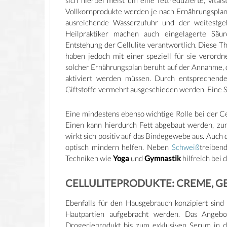
sich hierbei meist um eine fettreduzierte, vit
Vollkornprodukte werden je nach Ernährungsplan 
ausreichende Wasserzufuhr und der weitestgeh
Heilpraktiker machen auch eingelagerte Säu
Entstehung der Cellulite verantwortlich. Diese T
haben jedoch mit einer speziell für sie verordn
solcher Ernährungsplan beruht auf der Annahme, d
aktiviert werden müssen. Durch entsprechend
Giftstoffe vermehrt ausgeschieden werden. Eine S
Eine mindestens ebenso wichtige Rolle bei der C
Einen kann hierdurch Fett abgebaut werden, zu
wirkt sich positiv auf das Bindegewebe aus. Auch
optisch mindern helfen. Neben
Schweiß
treiben
Techniken wie
Yoga
und
Gymnastik
hilfreich bei 
CELLULITEPRODUKTE: CREME, GE
Ebenfalls für den Hausgebrauch konzipiert sind
Hautpartien aufgebracht werden. Das Angebo
Drogerieprodukt bis zum exklusiven Serum in 