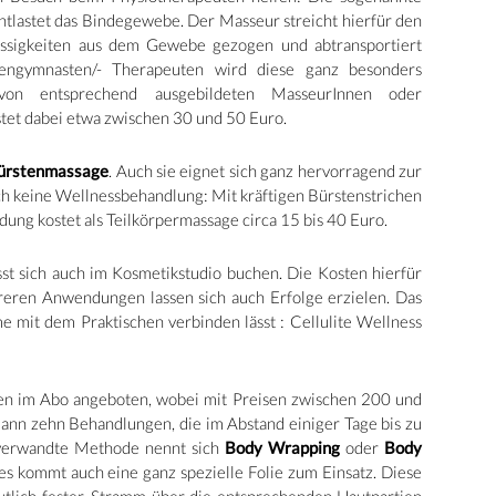
entlastet das Bindegewebe. Der Masseur streicht hierfür den
üssigkeiten aus dem Gewebe gezogen und abtransportiert
engymnasten/- Therapeuten wird diese ganz besonders
von entsprechend ausgebildeten MasseurInnen oder
tet dabei etwa zwischen 30 und 50 Euro.
ürstenmassage
. Auch sie eignet sich ganz hervorragend zur
ch keine Wellnessbehandlung: Mit kräftigen Bürstenstrichen
ung kostet als Teilkörpermassage circa 15 bis 40 Euro.
sst sich auch im Kosmetikstudio buchen. Die Kosten hierfür
hreren Anwendungen lassen sich auch Erfolge erzielen. Das
e mit dem Praktischen verbinden lässt : Cellulite Wellness
en im Abo angeboten, wobei mit Preisen zwischen 200 und
ann zehn Behandlungen, die im Abstand einiger Tage bis zu
 verwandte Methode nennt sich
Body Wrapping
oder
Body
s kommt auch eine ganz spezielle Folie zum Einsatz. Diese