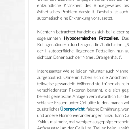
entzündliche Krankheit des Bindegewebes bez
ästhetisches Problem darstellt. Deshalb ist auch
automatisch eine Erkrankung voraussetzt.
Nüchtern betrachtet handelt es sich bei dieser s
sogenannten
Hypodermischen
Fettzellen
. Da
Kollagenbändern durchzogen, die ähnlich einer „S
der Hautoberfläche liegenden Fettzellen nun a
sichtbar. Daher auch der Name „Orangenhaut“.
Interessanter Weise leiden mitunter auch Männ
aufgebaut ist. Ohnehin haben sich die Ansichten 
teilweise gewandelt. Während sie früher als re
verschiedenster Faktoren benannt, die sich ge
bereits genetische Anlagen verantwortlich für d
schlanke Frauen unter Cellulite leiden, manch v
zusätzliches
Übergewicht
, falsche Ernährung, w
und andere Hormonveränderungen hinzu, kann Cell
Zyklus mal mehr, mal weniger ausgeprägt erscheint
Anfangsstadium der Cellulite (Dellen beim Kneifte