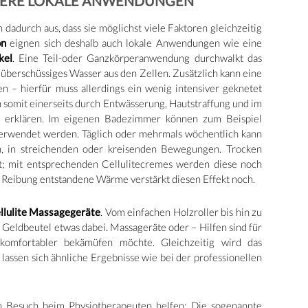
DERE LOKALE ANWENDUNGEN
dadurch aus, dass sie möglichst viele Faktoren gleichzeitig
on
eignen sich deshalb auch lokale Anwendungen wie eine
kel
. Eine Teil-oder Ganzkörperanwendung durchwalkt das
 überschüssiges Wasser aus den Zellen. Zusätzlich kann eine
en – hierfür muss allerdings ein wenig intensiver geknetet
 somit einerseits durch Entwässerung, Hautstraffung und im
 erklären. Im eigenen Badezimmer können zum Beispiel
erwendet werden. Täglich oder mehrmals wöchentlich kann
n, in streichenden oder kreisenden Bewegungen. Trocken
ekt; mit entsprechenden Cellulitecremes werden diese noch
h Reibung entstandene Wärme verstärkt diesen Effekt noch.
llulite Massagegeräte
. Vom einfachen Holzroller bis hin zu
 Geldbeutel etwas dabei. Massageräte oder – Hilfen sind für
 komfortabler bekämüfen möchte. Gleichzeitig wird das
lassen sich ähnliche Ergebnisse wie bei der professionellen
in Besuch beim Physiotherapeuten helfen: Die sogenannte