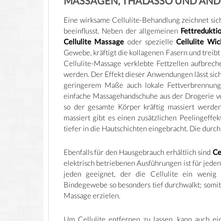
MASSAGEN, THALASSO UND AN
Eine wirksame Cellulite-Behandlung zeichnet sich 
beeinflusst. Neben der allgemeinen
Fettredukti
Cellulite Massage
oder spezielle
Cellulite Wic
Gewebe, kräftigt die kollagenen Fasern und treibt
Cellulite-Massage verklebte Fettzellen aufbrech
werden. Der Effekt dieser Anwendungen lässt sich
geringerem Maße auch lokale Fettverbrennung
einfache Massagehandschuhe aus der Drogerie v
so der gesamte Körper kräftig massiert werde
massiert gibt es einen zusätzlichen Peelingeff
tiefer in die Hautschichten eingebracht. Die durc
Ebenfalls für den Hausgebrauch erhältlich sind
Ce
elektrisch betriebenen Ausführungen ist für jeden
jeden geeignet, der die Cellulite ein wenig
Bindegewebe so besonders tief durchwalkt; somit 
Massage erzielen.
Um Cellulite entfernen zu lassen, kann auch e