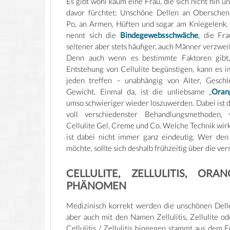
Es gibt wohl kaum eine Frau, die sich nicht hin u
davor fürchtet: Unschöne Dellen an Oberschen
Po, an Armen, Hüften und sogar am Kniegelenk
nennt sich die
Bindegewebsschwäche
, die Fr
seltener aber stets häufiger, auch Männer verzweif
Denn auch wenn es bestimmte Faktoren gibt,
Entstehung von Cellulite begünstigen, kann es i
jeden treffen – unabhängig von Alter, Geschl
Gewicht. Einmal da, ist die unliebsame „
Oran
umso schwieriger wieder loszuwerden. Dabei ist 
voll verschiedenster Behandlungsmethoden, 
Cellulite Gel, Creme und Co. Welche Technik wirkli
ist dabei nicht immer ganz eindeutig. Wer den
möchte, sollte sich deshalb frühzeitig über die 
CELLULITE, ZELLULITIS, OR
PHÄNOMEN
Medizinisch korrekt werden die unschönen Del
aber auch mit den Namen Zellulitis, Zellulite od
Cellulitis / Zellulitis hingegen stammt aus dem E