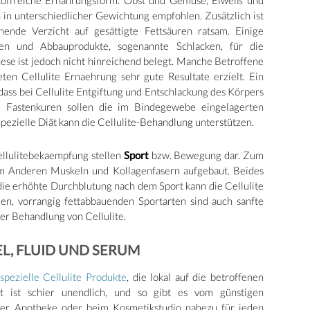
alstoffreiche Ernährungsform. Obst und Gemüse, Eiweiß und
in unterschiedlicher Gewichtung empfohlen. Zusätzlich ist
ende Verzicht auf gesättigte Fettsäuren ratsam. Einige
ren und Abbauprodukte, sogenannte Schlacken, für die
hese ist jedoch nicht hinreichend belegt. Manche Betroffene
eten Cellulite Ernaehrung sehr gute Resultate erzielt. Ein
ass bei Cellulite Entgiftung und Entschlackung des Körpers
e Fastenkuren sollen die im Bindegewebe eingelagerten
pezielle Diät kann die Cellulite-Behandlung unterstützen.
ellulitebekaempfung stellen
Sport
bzw. Bewegung dar. Zum
m Anderen Muskeln und Kollagenfasern aufgebaut. Beides
 die erhöhte Durchblutung nach dem Sport kann die Cellulite
den, vorrangig fettabbauenden Sportarten sind auch sanfte
der Behandlung von Cellulite.
L, FLUID UND SERUM
spezielle Cellulite Produkte
, die lokal auf die betroffenen
t ist schier unendlich, und so gibt es vom günstigen
der Apotheke oder beim Kosmetikstudio nahezu für jeden