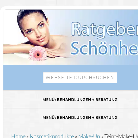
Home
»
Kosmetikprodukte
»
Make-Up
»
Teint-Make-U