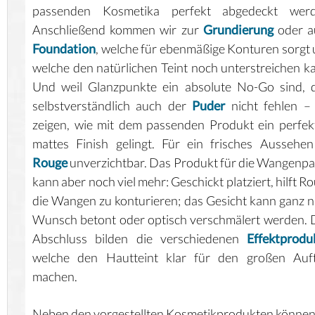
passenden Kosmetika perfekt abgedeckt werd
Anschließend kommen wir zur
Grundierung
oder a
Foundation
, welche für ebenmäßige Konturen sorgt
welche den natürlichen Teint noch unterstreichen k
Und weil Glanzpunkte ein absolute No-Go sind, 
selbstverständlich auch der
Puder
nicht fehlen –
zeigen, wie mit dem passenden Produkt ein perfek
mattes Finish gelingt. Für ein frisches Aussehen
Rouge
unverzichtbar. Das Produkt für die Wangenpa
kann aber noch viel mehr: Geschickt platziert, hilft R
die Wangen zu konturieren; das Gesicht kann ganz 
Wunsch betont oder optisch verschmälert werden.
Abschluss bilden die verschiedenen
Effektprodu
welche den Hautteint klar für den großen Auftr
machen.
Neben den vorgestellten Kosmetikprodukten können