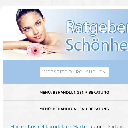
Home
»
Kosmetikprodukte
»
Marken
»
Gucci-Parfum-