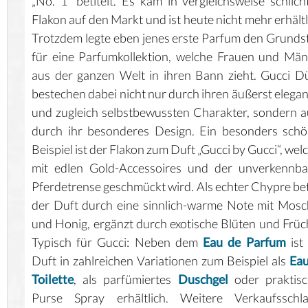
„No. 1“ betitelt. Es kam in vergleichsweise schlic
Flakon auf den Markt und ist heute nicht mehr erhältl
Trotzdem legte eben jenes erste Parfum den Grunds
für eine Parfumkollektion, welche Frauen und Mä
aus der ganzen Welt in ihren Bann zieht. Gucci D
bestechen dabei nicht nur durch ihren äußerst elega
und zugleich selbstbewussten Charakter, sondern 
durch ihr besonderes Design. Ein besonders sch
Beispiel ist der Flakon zum Duft „Gucci by Gucci“, wel
mit edlen Gold-Accessoires und der unverkennba
Pferdetrense geschmückt wird. Als echter Chypre be
der Duft durch eine sinnlich-warme Note mit Mos
und Honig, ergänzt durch exotische Blüten und Früc
Typisch für Gucci: Neben dem
Eau de Parfum
ist
Duft in zahlreichen Variationen zum Beispiel als
Eau
Toilette
, als parfümiertes
Duschgel
oder praktisc
Purse Spray erhältlich. Weitere Verkaufsschla