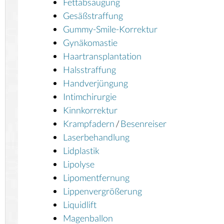
Fettabsaugung
Gesäßstraffung
Gummy-Smile-Korrektur
Gynäkomastie
Haartransplantation
Halsstraffung
Handverjüngung
Intimchirurgie
Kinnkorrektur
Krampfadern
/
Besenreiser
Laserbehandlung
Lidplastik
Lipolyse
Lipomentfernung
Lippenvergrößerung
Liquidlift
Magenballon