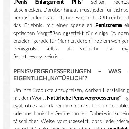
„
Penis Enlargement Pills
“ sollten rechtzei
abschrecken. Darüber hinaus muss jeder für sich se
herausfinden, was hilft und was nicht. Oft reicht s
das Erlebnis, mit einer speziellen
Peniscreme
ei
optischen Vergrößerungseffekt für einige Stunde
erzielen- gerade für Männer, deren Problem weniger
Penisgröße selbst als vielmehr das eig
Selbstbewusstsein ist…
PENISVERGROESSERUNGEN – WAS I
EIGENTLICH „NATÜRLICH“?
Um ihre Produkte anzupreisen, werben Hersteller 
mit dem Wort „
Natürliche Penisvergroesserung
“ – 
egal, ob es sich dabei um Cremes, Tinkturen, Table
oder mechanische Geräte handelt. Dabei wird schei
fälschlicher Weise vorausgesetzt, dass jede Met
„natürlich“ sein müsse, die eben keine
medizini