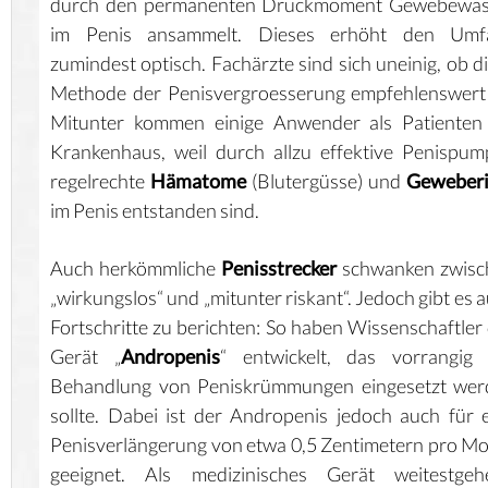
durch den permanenten Druckmoment Gewebewas
im Penis ansammelt. Dieses erhöht den Umf
zumindest optisch. Fachärzte sind sich uneinig, ob d
Methode der Penisvergroesserung empfehlenswert 
Mitunter kommen einige Anwender als Patienten 
Krankenhaus, weil durch allzu effektive Penispu
regelrechte
Hämatome
(Blutergüsse) und
Geweberi
im Penis entstanden sind.
Auch herkömmliche
Penisstrecker
schwanken zwisc
„wirkungslos“ und „mitunter riskant“. Jedoch gibt es 
Fortschritte zu berichten: So haben Wissenschaftler
Gerät „
Andropenis
“ entwickelt, das vorrangig 
Behandlung von Peniskrümmungen eingesetzt wer
sollte. Dabei ist der Andropenis jedoch auch für 
Penisverlängerung von etwa 0,5 Zentimetern pro M
geeignet. Als medizinisches Gerät weitestgeh