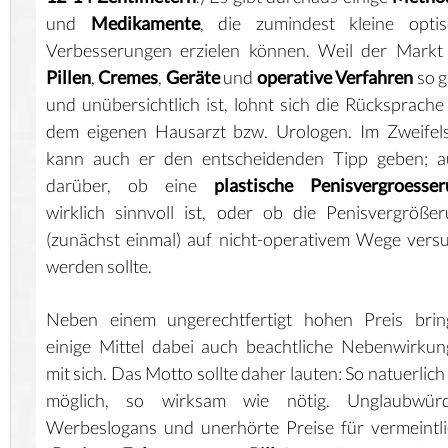
und
Medikamente
, die zumindest kleine optis
Verbesserungen erzielen können. Weil der Markt
Pillen
,
Cremes
,
Geräte
und
operative Verfahren
so g
und unübersichtlich ist, lohnt sich die Rücksprache
dem eigenen Hausarzt bzw. Urologen. Im Zweifels
kann auch er den entscheidenden Tipp geben; a
darüber, ob eine
plastische Penisvergroesser
wirklich sinnvoll ist, oder ob die Penisvergröße
(zunächst einmal) auf nicht-operativem Wege vers
werden sollte.
Neben einem ungerechtfertigt hohen Preis brin
einige Mittel dabei auch beachtliche Nebenwirku
mit sich. Das Motto sollte daher lauten: So natuerlich
möglich, so wirksam wie nötig. Unglaubwürd
Werbeslogans und unerhörte Preise für vermeintl