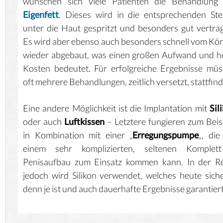
wünschen sich viele Patienten die Behandlung 
Eigenfett
. Dieses wird in die entsprechenden Ste
unter die Haut gespritzt und besonders gut vertra
Es wird aber ebenso auch besonders schnell vom Kö
wieder abgebaut, was einen großen Aufwand und 
Kosten bedeutet. Für erfolgreiche Ergebnisse mü
oft mehrere Behandlungen, zeitlich versetzt, stattfin
Eine andere Möglichkeit ist die Implantation mit
Sil
oder auch
Luftkissen
– Letztere fungieren zum Beis
in Kombination mit einer „
Erregungspumpe
„, die
einem sehr komplizierten, seltenen Komplet
Penisaufbau zum Einsatz kommen kann. In der Re
jedoch wird Silikon verwendet, welches heute sich
denn je ist und auch dauerhafte Ergebnisse garantiert