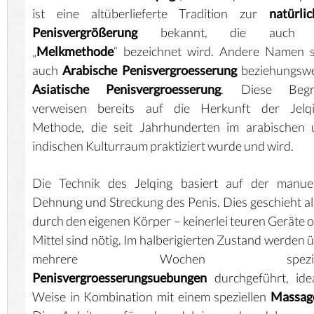
ist eine altüberlieferte Tradition zur
natürli
Penisvergrößerung
bekannt, die auch a
„
Melkmethode
“ bezeichnet wird. Andere Namen s
auch
Arabische Penisvergroesserung
beziehungswe
Asiatische Penisvergroesserung
. Diese Begri
verweisen bereits auf die Herkunft der Jelqi
Methode, die seit Jahrhunderten im arabischen 
indischen Kulturraum praktiziert wurde und wird.
Die Technik des Jelqing basiert auf der manuel
Dehnung und Streckung des Penis. Dies geschieht al
durch den eigenen Körper – keinerlei teuren Geräte 
Mittel sind nötig. Im halberigierten Zustand werden 
mehrere Wochen speziel
Penisvergroesserungsuebungen
durchgeführt, ide
Weise in Kombination mit einem speziellen
Massag