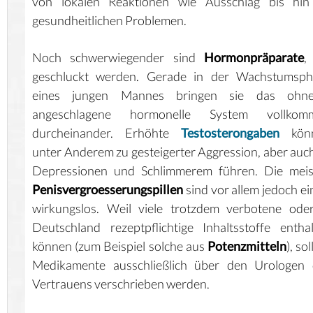
von lokalen Reaktionen wie Ausschlag bis hin
gesundheitlichen Problemen.
Noch schwerwiegender sind
Hormonpräparate
,
geschluckt werden. Gerade in der Wachstumsph
eines jungen Mannes bringen sie das ohne
angeschlagene hormonelle System vollkom
durcheinander. Erhöhte
Testosterongaben
kön
unter Anderem zu gesteigerter Aggression, aber auc
Depressionen und Schlimmerem führen. Die meis
Penisvergroesserungspillen
sind vor allem jedoch ei
wirkungslos. Weil viele trotzdem verbotene ode
Deutschland rezeptpflichtige Inhaltsstoffe entha
können (zum Beispiel solche aus
Potenzmitteln
), so
Medikamente ausschließlich über den Urologen 
Vertrauens verschrieben werden.