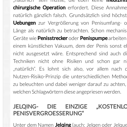
chirurgische Operation
erfordert. Diese Annahme 
natürlich gänzlich falsch. Grundsätzlich sind höchs
Uebungen
zur Vergrößerung von Penisumfang- o
Länge als natürlich zu betrachten. Schon mechani
Geräte wie
Penisstrecker
oder
Penispumpe
arbeiten
einem künstlichen Vakuum, dem der Penis sonst 
nicht ausgesetzt wäre. Entsprechend sind auch d
Techniken nicht ohne Risiken und schon gar ni
„natürlich“. Es lohnt sich also, vor allem nach
Nutzen-Risiko-Prinzip die unterschiedlichen Meth
zu beleuchten und dabei weniger darauf zu achten,
welchen Schlagwörtern diese angepriesen werden.
JELQING- DIE EINZIGE „KOSTENLO
PENISVERGROESSERUNG“
Unter dem Namen
Jelqing
(auch: Jelqen oder Jelqu