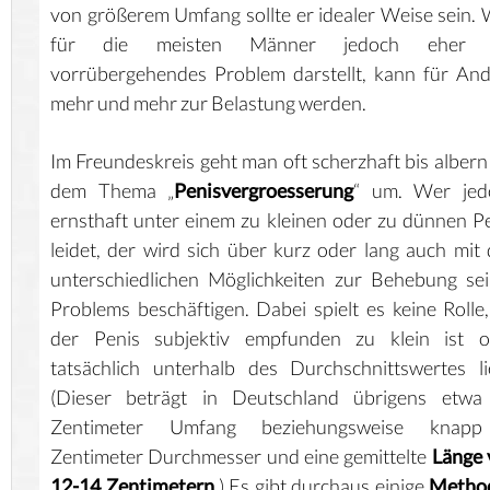
von größerem Umfang sollte er idealer Weise sein.
für die meisten Männer jedoch eher 
vorrübergehendes Problem darstellt, kann für An
mehr und mehr zur Belastung werden.
Im Freundeskreis geht man oft scherzhaft bis albern
dem Thema „
Penisvergroesserung
“ um. Wer jed
ernsthaft unter einem zu kleinen oder zu dünnen P
leidet, der wird sich über kurz oder lang auch mit
unterschiedlichen Möglichkeiten zur Behebung se
Problems beschäftigen. Dabei spielt es keine Rolle
der Penis subjektiv empfunden zu klein ist o
tatsächlich unterhalb des Durchschnittswertes li
(Dieser beträgt in Deutschland übrigens etwa
Zentimeter Umfang beziehungsweise knap
Zentimeter Durchmesser und eine gemittelte
Länge 
12-14 Zentimetern
.) Es gibt durchaus einige
Metho