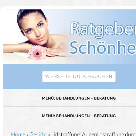
Home
»
Gesicht
»
Lidstraffung: Augenlidstraffung dur