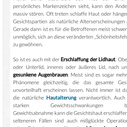
persönliches Markenzeichen sieht, kann den And
massiv stören. Oft treten schlaffe Haut oder häng
Gesichtspartien als natürliche Alterserscheinungen 
Gerade dann ist es für die Betroffenen meist schwer
unmöglich, sich an diese veränderten „Schönheitsfeh
zu gewöhnen.
So ist es auch mit der
Erschlaffung der Lidhaut
. Obe
oder Unterlid, inneres oder äußeres Lid, nach u
gesunkene Augenbrauen
: Meist sind es sogar meh
Phänomene gleichzeitig, die das gesamte Gesi
unvorteilhaft erscheinen lassen. Nicht immer ist d
die natürliche
Hautalterung
verantwortlich. Auch
starken Gewichtsschwankungen b
Gewichtsabnahme kann die Gesichtshaut erschlaffen
selteneren Fällen sind auch mißglückte Operati