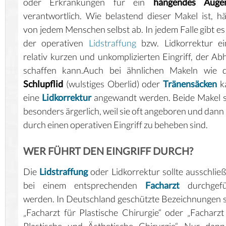
oder Erkrankungen für ein
hängendes Augen
verantwortlich. Wie belastend dieser Makel ist, h
von jedem Menschen selbst ab. In jedem Falle gibt es
der operativen
Lidstraffung
bzw. Lidkorrektur ei
relativ kurzen und unkomplizierten Eingriff, der Abh
schaffen kann.Auch bei ähnlichen Makeln wie 
Schlupflid
(wulstiges Oberlid) oder
Tränensäcken
k
eine
Lidkorrektur
angewandt werden. Beide Makel 
besonders ärgerlich, weil sie oft angeboren und dann
durch einen operativen Eingriff zu beheben sind.
WER FÜHRT DEN EINGRIFF DURCH?
Die
Lidstraffung
oder Lidkorrektur sollte ausschließ
bei einem entsprechenden
Facharzt
durchgefü
werden. In Deutschland geschützte Bezeichnungen 
„Facharzt für Plastische Chirurgie“ oder „Facharzt