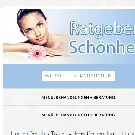
Home
»
Gesicht
»
Tränensäcke entfernen durch Hausmi