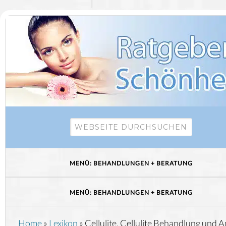
Home
»
Lexikon
»
Cellulite, Cellulite Behandlung und A