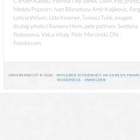
Carsten Kattau, Patrizia Tilly, yamix, Dash, ksp_photo
Meddy Popcorn, Ivan Bliznetsov, Amir Kaljikovic, Forg
Leticia Wilson, Udo Kroener, Tomasz Tulik, imageit,
drubig-photo | Ramona Heim, pete pahham, Svetlana
Fedoseeva, Valua Vitaly, Piotr Marcinski, DN -
Fotolia.com
URHEBERRECHT © 2026 ·
RATGEBER SCHOENHEIT
AN
GENESIS FRAM
WORDPRESS
·
ANMELDEN