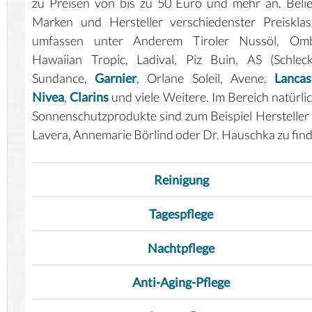
zu Preisen von bis zu 50 Euro und mehr an. Beli
Marken und Hersteller verschiedenster Preiskla
umfassen unter Anderem Tiroler Nussöl, Omb
Hawaiian Tropic, Ladival, Piz Buin, AS (Schleck
Sundance,
Garnier
, Orlane Soleil, Avene,
Lancas
Nivea
,
Clarins
und viele Weitere. Im Bereich natürli
Sonnenschutzprodukte sind zum Beispiel Hersteller
Lavera, Annemarie Börlind oder Dr. Hauschka zu fin
Reinigung
Tagespflege
Nachtpflege
Anti-Aging-Pflege