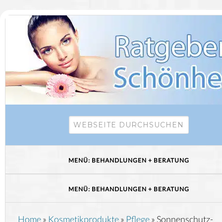
Home
»
Kosmetikprodukte
»
Pflege
»
Sonnenschutz-