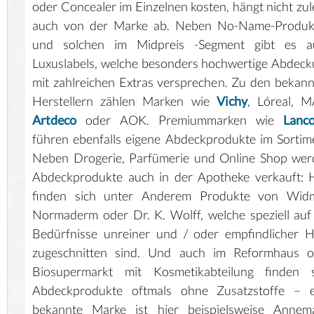
oder Concealer im Einzelnen kosten, hängt nicht zul
auch von der Marke ab. Neben No-Name-Produk
und solchen im Midpreis -Segment gibt es a
Luxuslabels, welche besonders hochwertige Abdec
mit zahlreichen Extras versprechen. Zu den bekan
Herstellern zählen Marken wie
Vichy
, Lóreal, 
Artdeco
oder AOK. Premiummarken wie
Lanc
führen ebenfalls eigene Abdeckprodukte im Sortim
Neben Drogerie, Parfümerie und Online Shop wer
Abdeckprodukte auch in der Apotheke verkauft: 
finden sich unter Anderem Produkte von Widm
Normaderm oder Dr. K. Wolff, welche speziell auf
Bedürfnisse unreiner und / oder empfindlicher 
zugeschnitten sind. Und auch im Reformhaus o
Biosupermarkt mit Kosmetikabteilung finden s
Abdeckprodukte oftmals ohne Zusatzstoffe – e
bekannte Marke ist hier beispielsweise Annema