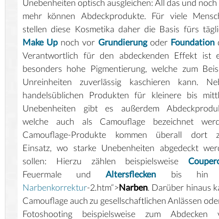
Unebenheiten optisch ausgleichen: All das und noch 
mehr können Abdeckprodukte. Für viele Mensc
stellen diese Kosmetika daher die Basis fürs tägl
Make Up
noch vor
Grundierung
oder
Foundation
d
Verantwortlich für den abdeckenden Effekt ist 
besonders hohe Pigmentierung, welche zum Beisp
Unreinheiten zuverlässig kaschieren kann. Ne
handelsüblichen Produkten für kleinere bis mitt
Unebenheiten gibt es außerdem Abdeckproduk
welche auch als Camouflage bezeichnet werd
Camouflage-Produkte kommen überall dort 
Einsatz, wo starke Unebenheiten abgedeckt wer
sollen: Hierzu zählen beispielsweise
Couper
Feuermale und
Altersflecken
bis hin 
Narbenkorrektur
-2.htm“>
Narben
. Darüber hinaus 
Camouflage auch zu gesellschaftlichen Anlässen ode
Fotoshooting beispielsweise zum Abdecken 