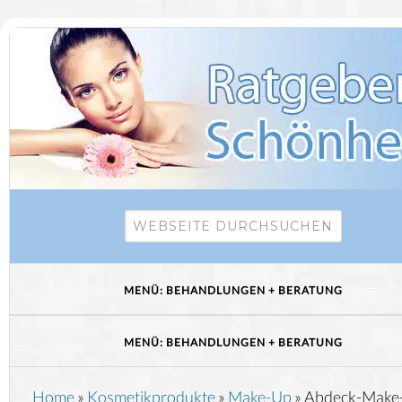
Home
»
Kosmetikprodukte
»
Make-Up
»
Abdeck-Make