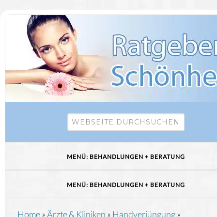
Home
»
Ärzte & Kliniken
»
Handverjüngung
»