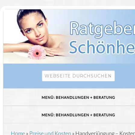
Home
»
Preise und Kosten
»
Handverjüngung – Kosten