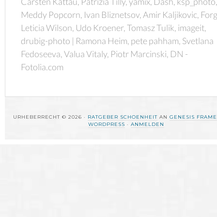
Carsten Kattau, Patrizia Tilly, yamix, Dash, ksp_photo
Meddy Popcorn, Ivan Bliznetsov, Amir Kaljikovic, Forg
Leticia Wilson, Udo Kroener, Tomasz Tulik, imageit,
drubig-photo | Ramona Heim, pete pahham, Svetlana
Fedoseeva, Valua Vitaly, Piotr Marcinski, DN -
Fotolia.com
URHEBERRECHT © 2026 ·
RATGEBER SCHOENHEIT
AN
GENESIS FRAM
WORDPRESS
·
ANMELDEN