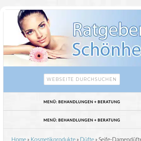
Home
»
Kosmetikprodukte
»
Düfte
»
Seife-Damendüft