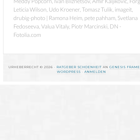
Meddy Popcorn, Ivan Bliznetsov, Amir Kaljikovic, Forg
Leticia Wilson, Udo Kroener, Tomasz Tulik, imageit,
drubig-photo | Ramona Heim, pete pahham, Svetlana
Fedoseeva, Valua Vitaly, Piotr Marcinski, DN -
Fotolia.com
URHEBERRECHT © 2026 ·
RATGEBER SCHOENHEIT
AN
GENESIS FRAM
WORDPRESS
·
ANMELDEN