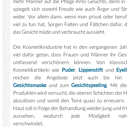
mehr Männer auf die Pflege ihres Gesichts, denn in
spiegelt sich sowohl Freude wie auch Ärger und St
wider. Vor allem dann, wenn man privat oder beruf
viel zu tun hat, Sorgen Falten und Fältchen dafür, 
das Gesicht müde und verbraucht aussieht.
Die Kosmetikindustrie hat in den vergangenen Ja
viel dafür getan, dass Frauen und Männer ihr Ges
umfassend verschönern können. Von klassisc
Kosmetikartikeln wie
Puder
,
Lippenstift
und
Eyel
reichen die Angebote jetzt auch bis hin 
Gesichtsmaske
und zum
Gesichtspeeling
. Mit di
Produkten wird versucht, die oberen Schichten der 
abzulösen und somit den Teint quasi zu erneuern.
Haut soll in Folge der Behandlung wieder jung und fr
aussehen, wodurch jede Müdigkeit nah
verschwindet.