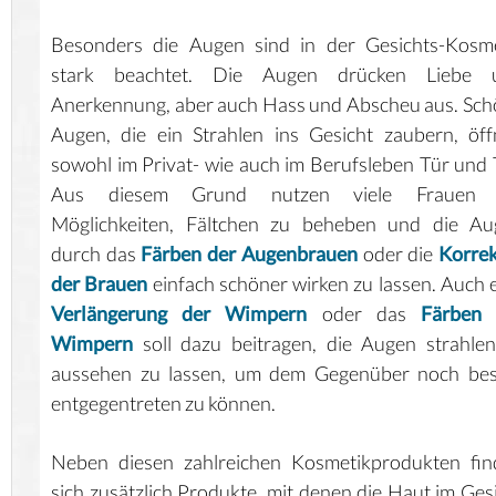
Besonders die Augen sind in der Gesichts-Kosme
stark beachtet. Die Augen drücken Liebe 
Anerkennung, aber auch Hass und Abscheu aus. Sc
Augen, die ein Strahlen ins Gesicht zaubern, öf
sowohl im Privat- wie auch im Berufsleben Tür und 
Aus diesem Grund nutzen viele Frauen 
Möglichkeiten, Fältchen zu beheben und die Au
durch das
Färben der Augenbrauen
oder die
Korre
der Brauen
einfach schöner wirken zu lassen. Auch 
Verlängerung der Wimpern
oder das
Färben 
Wimpern
soll dazu beitragen, die Augen strahle
aussehen zu lassen, um dem Gegenüber noch bes
entgegentreten zu können.
Neben diesen zahlreichen Kosmetikprodukten fin
sich zusätzlich Produkte, mit denen die Haut im Ges