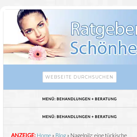
ANZEIGE:
Home
»
Blog
»
Nagelpilz: eine tückische