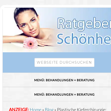
ANZEIGE:
Home
»
Blog
»
Plastische Kieferchirurgie: