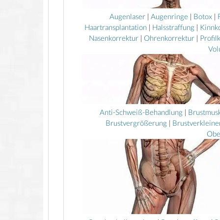
Augenlaser
|
Augenringe
|
Botox
|
Haartransplantation
|
Halsstraffung
|
Kinnk
Nasenkorrektur
|
Ohrenkorrektur
|
Profil
Vol
Anti-Schweiß-Behandlung
|
Brustmusk
Brustvergrößerung
|
Brustverklein
Obe