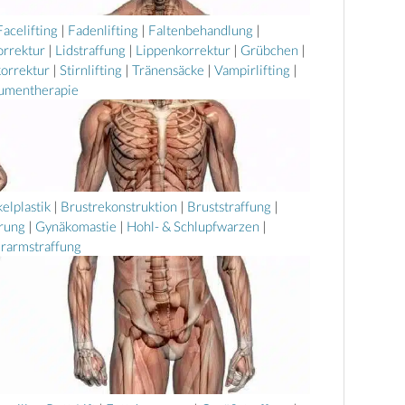
Facelifting
|
Fadenlifting
|
Faltenbehandlung
|
orrektur
|
Lidstraffung
|
Lippenkorrektur
|
Grübchen
|
korrektur
|
Stirnlifting
|
Tränensäcke
|
Vampirlifting
|
umentherapie
elplastik
|
Brustrekonstruktion
|
Bruststraffung
|
erung
|
Gynäkomastie
|
Hohl- & Schlupfwarzen
|
rarmstraffung