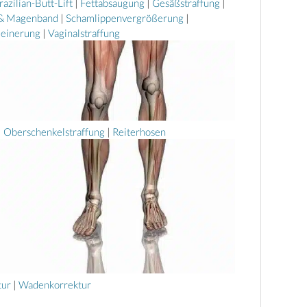
razilian-Butt-Lift
|
Fettabsaugung
|
Gesäßstraffung
|
 & Magenband
|
Schamlippenvergrößerung
|
leinerung
|
Vaginalstraffung
|
Oberschenkelstraffung
|
Reiterhosen
tur
|
Wadenkorrektur