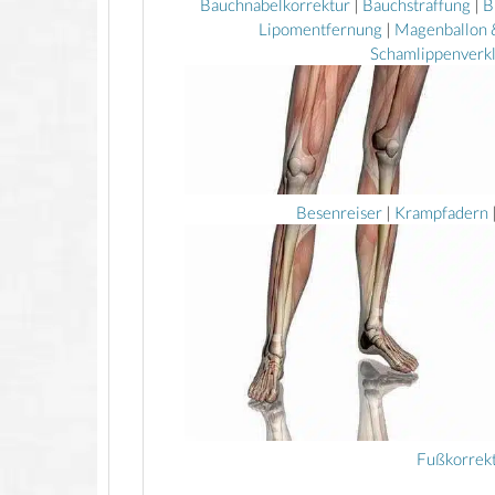
Bauchnabelkorrektur
|
Bauchstraffung
|
B
Lipomentfernung
|
Magenballon
Schamlippenverk
Besenreiser
|
Krampfadern
Fußkorrek