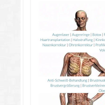
Augenlaser
|
Augenringe
|
Botox
|
Haartransplantation
|
Halsstraffung
|
Kinnk
Nasenkorrektur
|
Ohrenkorrektur
|
Profil
Vol
Anti-Schweiß-Behandlung
|
Brustmusk
Brustvergrößerung
|
Brustverklein
Obe