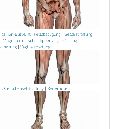
razilian-Butt-Lift
|
Fettabsaugung
|
Gesäßstraffung
|
 & Magenband
|
Schamlippenvergrößerung
|
leinerung
|
Vaginalstraffung
|
Oberschenkelstraffung
|
Reiterhosen