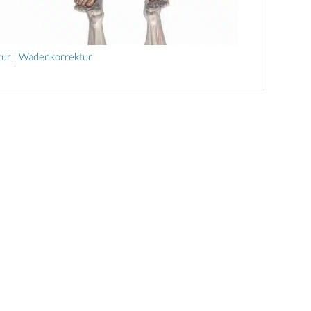
tur
|
Wadenkorrektur