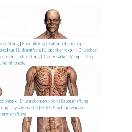
Facelifting
|
Fadenlifting
|
Faltenbehandlung
|
orrektur
|
Lidstraffung
|
Lippenkorrektur
|
Grübchen
|
korrektur
|
Stirnlifting
|
Tränensäcke
|
Vampirlifting
|
umentherapie
elplastik
|
Brustrekonstruktion
|
Bruststraffung
|
erung
|
Gynäkomastie
|
Hohl- & Schlupfwarzen
|
rarmstraffung