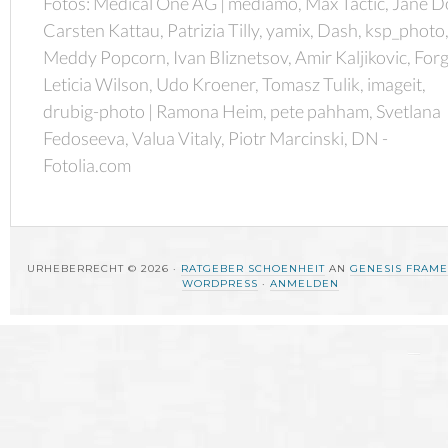
Fotos: Medical One AG | mediamo, Max Tactic, Jane D
Carsten Kattau, Patrizia Tilly, yamix, Dash, ksp_photo
Meddy Popcorn, Ivan Bliznetsov, Amir Kaljikovic, Forg
Leticia Wilson, Udo Kroener, Tomasz Tulik, imageit,
drubig-photo | Ramona Heim, pete pahham, Svetlana
Fedoseeva, Valua Vitaly, Piotr Marcinski, DN -
Fotolia.com
URHEBERRECHT © 2026 ·
RATGEBER SCHOENHEIT
AN
GENESIS FRAM
WORDPRESS
·
ANMELDEN