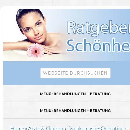
Home
»
Ärzte & Kliniken
»
Gynäkomastie-Operation
»